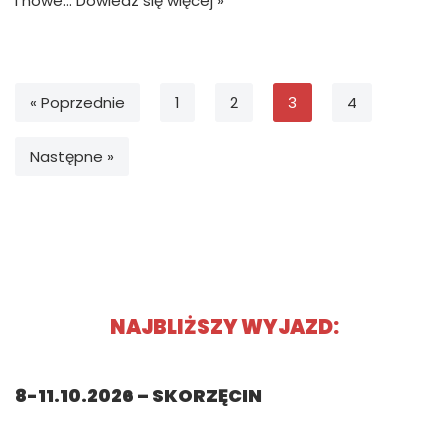
i nowe…
Dowiedz się więcej »
« Poprzednie
1
2
3
4
Następne »
NAJBLIŻSZY WYJAZD:​
8-11.10.2026 – SKORZĘCIN