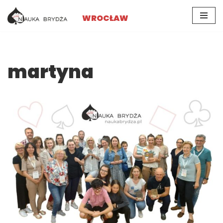
WROCŁAW
Przejdź
do
treści
martyna