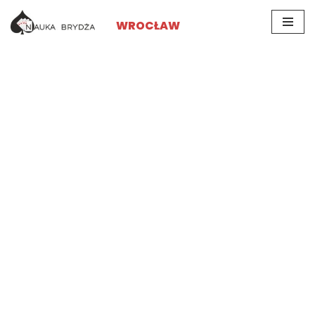
WROCŁAW
Przejdź
do
treści